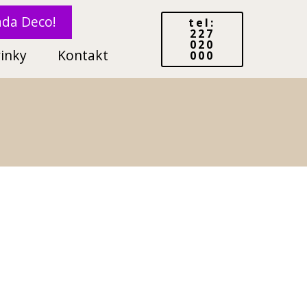
ada Deco!
tel:
227
020
inky
Kontakt
000