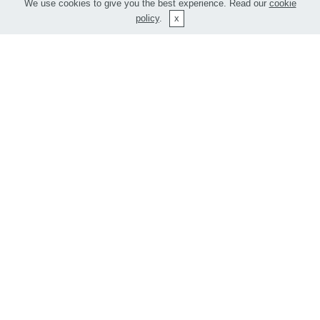
We use cookies to give you the best experience. Read our
cookie
policy
.
Vlastnosti
Šířka
416 cm
Hloubka
326 cm
Střešní převis
20 cm