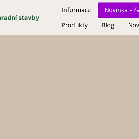
Informace
Novinka – ř
ahradní stavby
Produkty
Blog
Nov