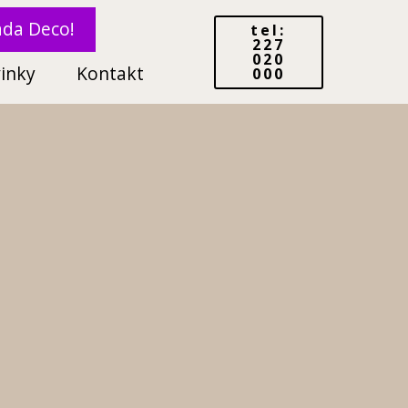
ada Deco!
tel:
227
020
inky
Kontakt
000