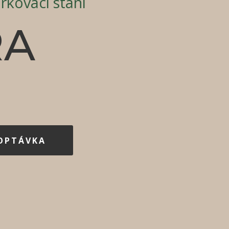
rkovací stání
RA
POPTÁVKA