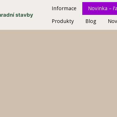
Informace
Novinka – ř
ahradní stavby
Produkty
Blog
Nov