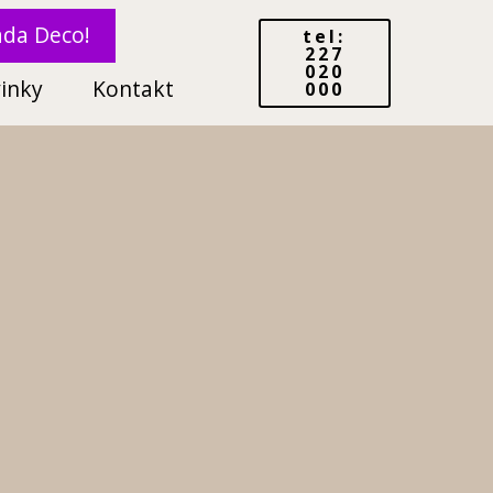
ada Deco!
tel:
227
020
inky
Kontakt
000