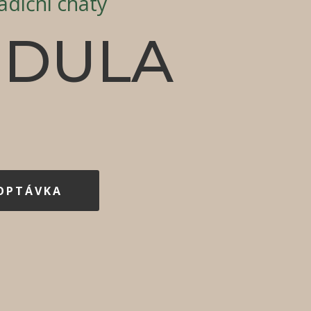
adiční chaty
NDULA
POPTÁVKA