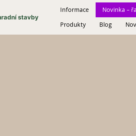
Informace
Novinka – ř
ahradní stavby
Produkty
Blog
Nov