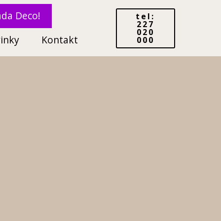
ada Deco!
tel:
227
020
inky
Kontakt
000