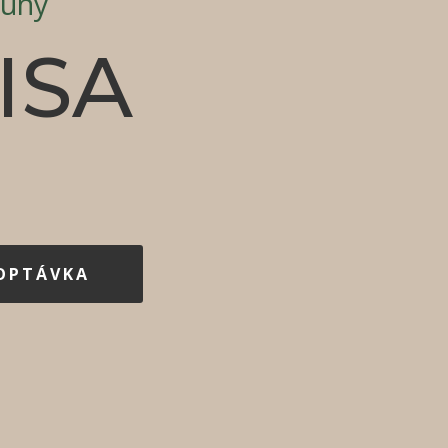
uny
ISA
POPTÁVKA