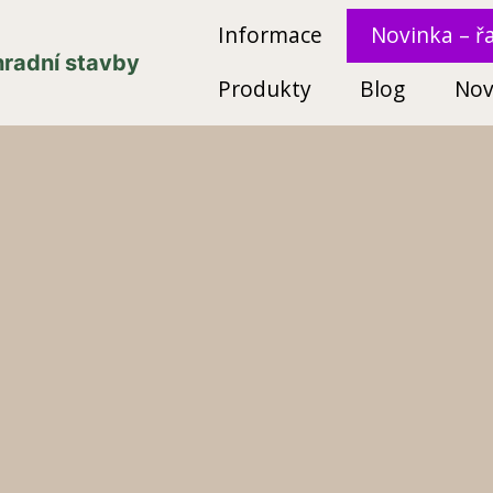
Informace
Novinka – ř
ahradní stavby
Produkty
Blog
Nov