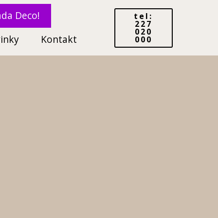
ada Deco!
tel:
227
020
inky
Kontakt
000