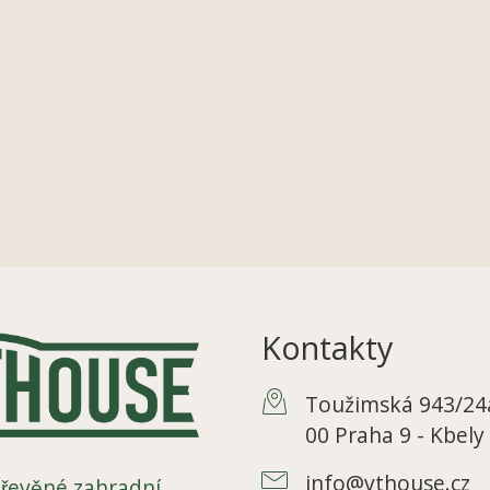
Kontakty
Toužimská 943/24a
00 Praha 9 - Kbely
info@vthouse.cz
řevěné zahradní