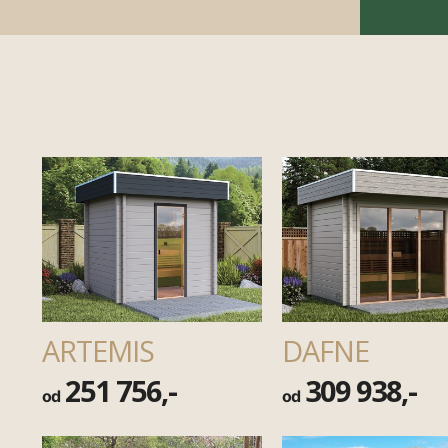
ARTEMIS
DAFNE
251 756,-
309 938,-
od
od