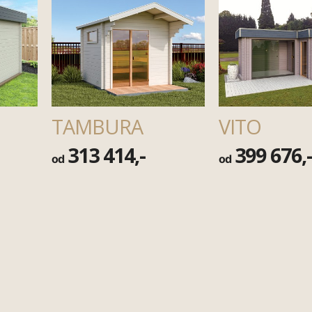
TAMBURA
VITO
313 414,-
399 676,
od
od