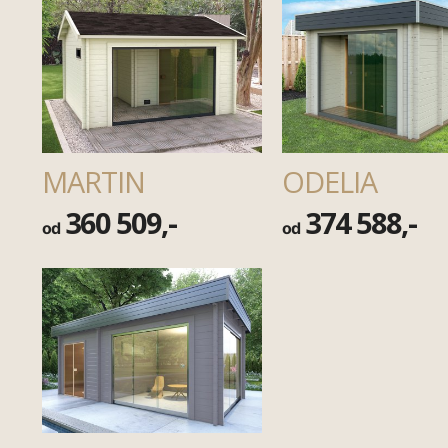
MARTIN
ODELIA
360 509,-
374 588,-
od
od