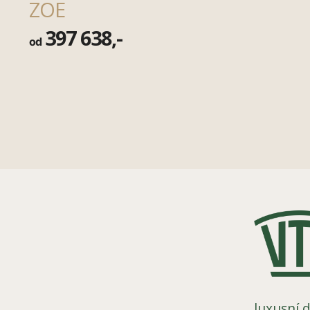
ZOE
397 638,-
od
luxusní d