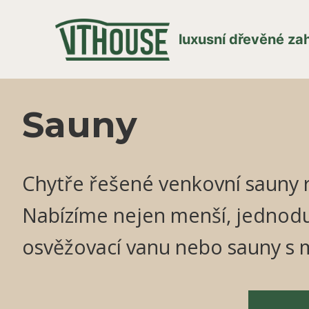
luxusní dřevěné z
Sauny
Chytře řešené venkovní sauny 
Nabízíme nejen menší, jednodu
osvěžovací vanu nebo sauny s 