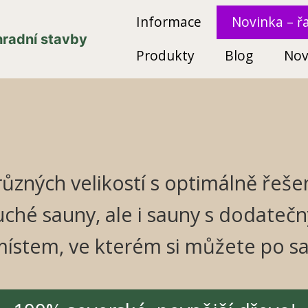
Informace
Novinka – ř
ahradní stavby
Produkty
Blog
Nov
různých velikostí s optimálně ře
ché sauny, ale i sauny s dodateč
místem, ve kterém si můžete po s