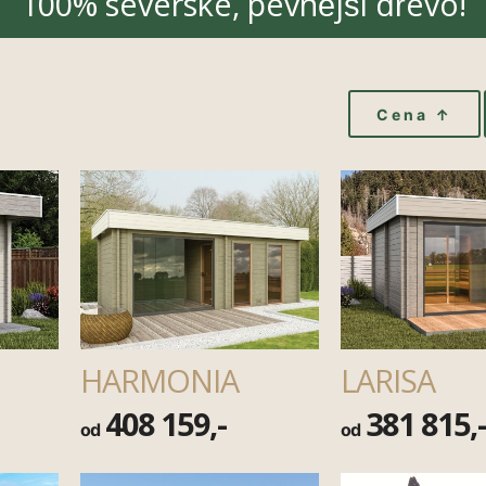
100% severské, pevnější dřevo!
Cena ↑
HARMONIA
LARISA
408 159,-
381 815,
od
od