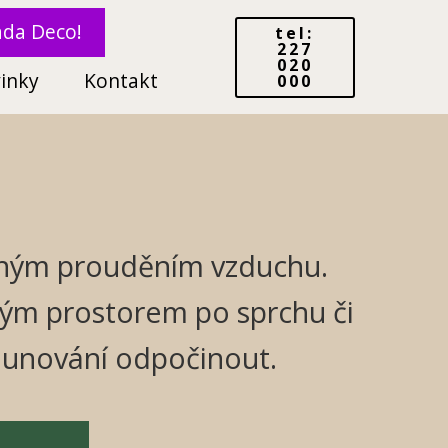
ada Deco!
tel:
227
020
inky
Kontakt
000
šeným prouděním vzduchu.
ným prostorem po sprchu či
aunování odpočinout.