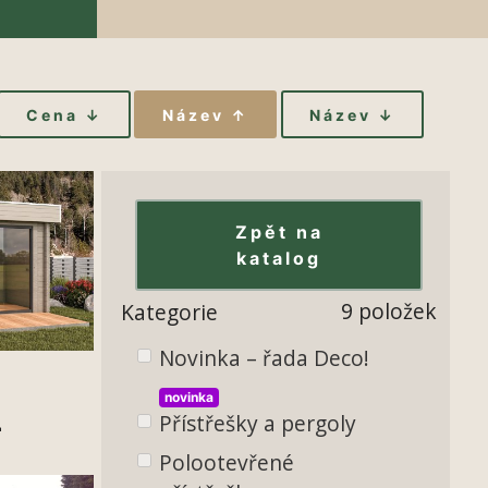
Cena ↓
Název ↑
Název ↓
Zpět na
katalog
9 položek
Kategorie
Novinka – řada Deco!
novinka
-
Přístřešky a pergoly
Polootevřené