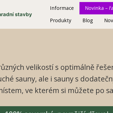
Informace
Novinka – ř
ahradní stavby
Produkty
Blog
Nov
různých velikostí s optimálně ře
ché sauny, ale i sauny s dodateč
místem, ve kterém si můžete po s