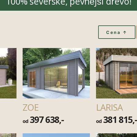
100% severské, pevnější dřevo!
Cena ↑
ZOE
LARISA
397 638,-
381 815,
od
od