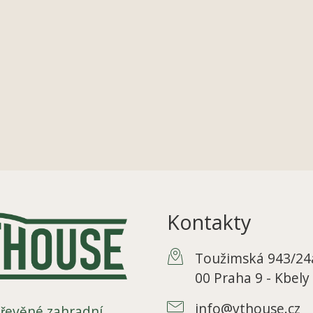
Kontakty
Toužimská 943/24a
00 Praha 9 - Kbely
info@vthouse.cz
řevěné zahradní