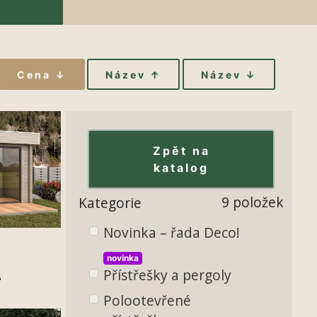
Cena ↓
Název ↑
Název ↓
Zpět na
katalog
9 položek
Kategorie
Novinka – řada Deco!
novinka
-
Přístřešky a pergoly
Polootevřené