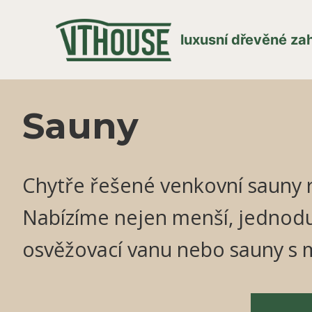
luxusní dřevěné z
Sauny
Chytře řešené venkovní sauny 
Nabízíme nejen menší, jednodu
osvěžovací vanu nebo sauny s 