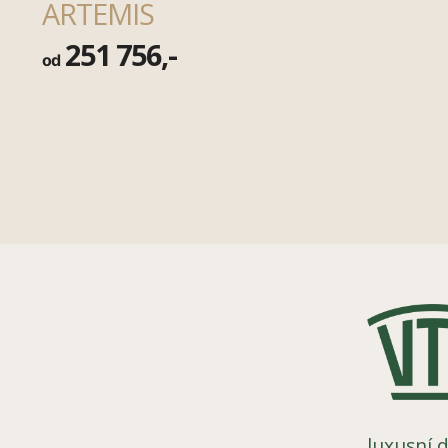
ARTEMIS
251 756,-
od
luxusní d