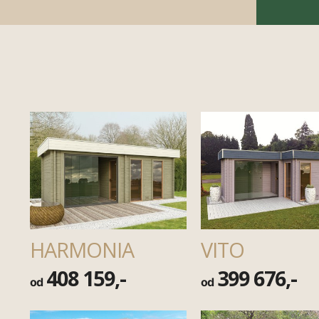
HARMONIA
VITO
408 159,-
399 676,-
od
od