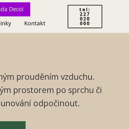
ada Deco!
tel:
227
020
inky
Kontakt
000
šeným prouděním vzduchu.
ným prostorem po sprchu či
aunování odpočinout.