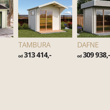
TAMBURA
DAFNE
313 414,-
309 938,
od
od